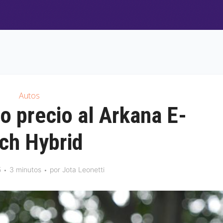
Autos
o precio al Arkana E-
ch Hybrid
5
3 minutos
por
Jota Leonetti