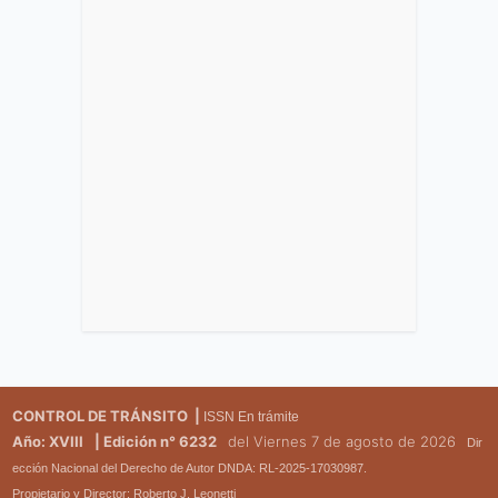
CONTROL DE TRÁNSITO |
ISSN En trámite
Año: XVIII
| Edición n° 6232
del Viernes 7 de agosto de 2026
Dir
ección Nacional del Derecho de Autor DNDA: RL-2025-17030987.
Propietario y Director: Roberto J. Leonetti