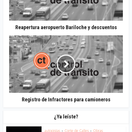
Reapertura aeropuerto Bariloche y descuentos
Registro de Infractores para camioneros
¿Ya leíste?
autopistas
Corte de Calles
Obras
•
•