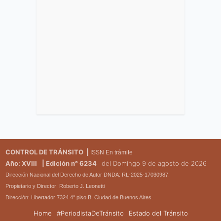
CONTROL DE TRÁNSITO |
ISSN En trámite
Año: XVIII
| Edición n° 6234
del Domingo 9 de agosto de 2026
Dirección Nacional del Derecho de Autor DNDA: RL-2025-17030987.
Propietario y Director: Roberto J. Leonetti
Dirección: Libertador 7324 4° piso B, Ciudad de Buenos Aires.
Home
#PeriodistaDeTránsito
Estado del Tránsito