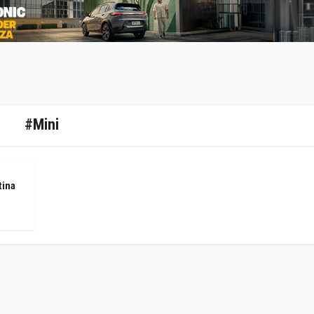
#Mini
tina