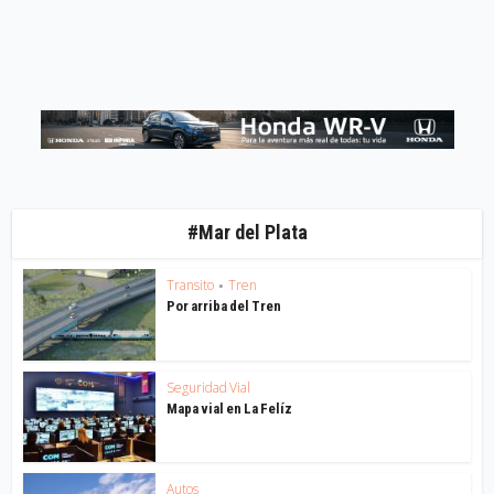
#Mar del Plata
Transito
Tren
•
Por arriba del Tren
Seguridad Vial
Mapa vial en La Felíz
Autos