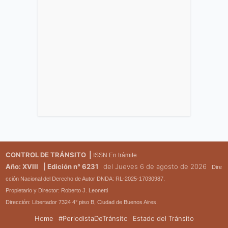
CONTROL DE TRÁNSITO |
ISSN En trámite
Año: XVIII
| Edición n° 6231
del Jueves 6 de agosto de 2026
Dire
cción Nacional del Derecho de Autor DNDA: RL-2025-17030987.
Propietario y Director: Roberto J. Leonetti
Dirección: Libertador 7324 4° piso B, Ciudad de Buenos Aires.
Home
#PeriodistaDeTránsito
Estado del Tránsito