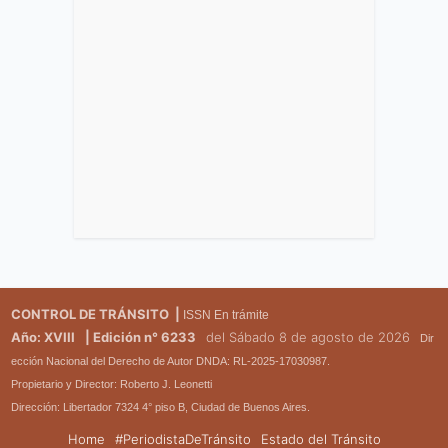
CONTROL DE TRÁNSITO |
ISSN En trámite
Año: XVIII
| Edición n° 6233
del Sábado 8 de agosto de 2026
Dir
ección Nacional del Derecho de Autor DNDA: RL-2025-17030987.
Propietario y Director: Roberto J. Leonetti
Dirección: Libertador 7324 4° piso B, Ciudad de Buenos Aires.
Home
#PeriodistaDeTránsito
Estado del Tránsito