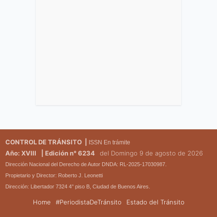
CONTROL DE TRÁNSITO |
ISSN En trámite
Año: XVIII
| Edición n° 6234
del Domingo 9 de agosto de 2026
Dirección Nacional del Derecho de Autor DNDA: RL-2025-17030987.
Propietario y Director: Roberto J. Leonetti
Dirección: Libertador 7324 4° piso B, Ciudad de Buenos Aires.
Home
#PeriodistaDeTránsito
Estado del Tránsito