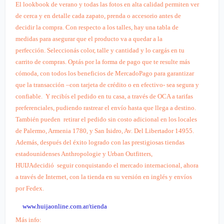
El lookbook de verano y todas las fotos en alta calidad permiten ver
de cerca y en detalle cada zapato, prenda o accesorio antes de
decidir la compra. Con respecto a los talles, hay una tabla de
medidas para asegurar que el producto va a quedar a la
perfección.
Seleccionás color, talle y cantidad y lo cargás en tu
carrito de compras. Optás por la forma de pago que te resulte más
cómoda, con
todos los beneficios de MercadoPago para garantizar
que la transacción –con tarjeta de crédito o en efectivo- sea segura y
confiable.
Y recibís el pedido en tu casa
, a través de OCA a tarifas
preferenciales, pudiendo rastrear el envío hasta que llega a destino.
También pueden
retirar el pedido sin costo adicional en los locales
de Palermo, Armenia 1780, y San Isidro, Av. Del Libertador 14955.
Además, d
espués del éxito logrado con las prestigiosas tiendas
estadounidenses Anthropologie y Urban Outfitters,
HUIJAdecidió
seguir conquistando el mercado internacional, ahora
a través de Internet, con la tienda en su versión en inglés y envíos
por Fedex.
www.huijaonline.com.ar/tienda
Más info: