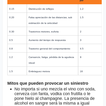
por
0.15
Disminución de reflejos
1.2
0.20
Falsa apreciación de las distancias, sub
1.5
estimación de la velocidad
0.30
Trastornos motores, euforia
2
0.5
Aumento del tiempo de respuesta
3
0.8
Trastorno general del comportamiento
4.5
1.2
Cansancio, fatiga, pérdida de la agudeza
9
visual
1.5
Embriaguez motora
16
Mitos que pueden provocar un siniestro
No importa si uno mezcla el vino con soda,
cerveza con fanta, vodka con frutilla o le
pone hielo al champagne. La presencia de
alcohol en sangre será la misma a igual