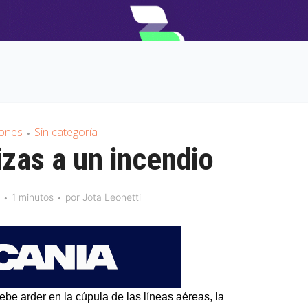
iones
Sin categoría
•
izas a un incendio
1 minutos
por
Jota Leonetti
be arder en la cúpula de las líneas aéreas, la