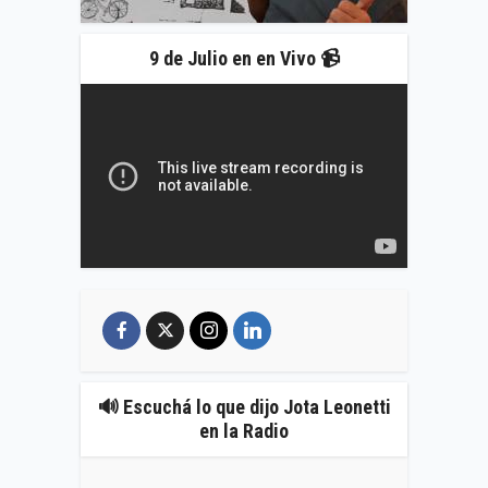
9 de Julio en en Vivo 📹
🔊 Escuchá lo que dijo Jota Leonetti
en la Radio