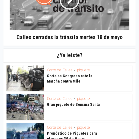
Calles cerradas la tránsito martes 18 de mayo
¿Ya leíste?
Corte de Calles
piquete
•
Corte en Congreso ante la
Marcha contra Milei
Corte de Calles
piquete
•
Gran piquete de Semana Santa
Corte de Calles
piquete
•
Pronóstico de Piquetes para
el jueves 30 de Marzo