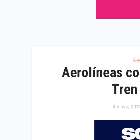
Av
Aerolíneas co
Tren
4 mayo, 2011