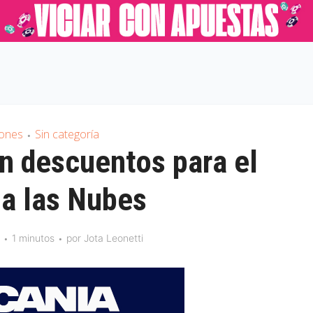
iones
Sin categoría
•
n descuentos para el
 a las Nubes
1 minutos
por
Jota Leonetti