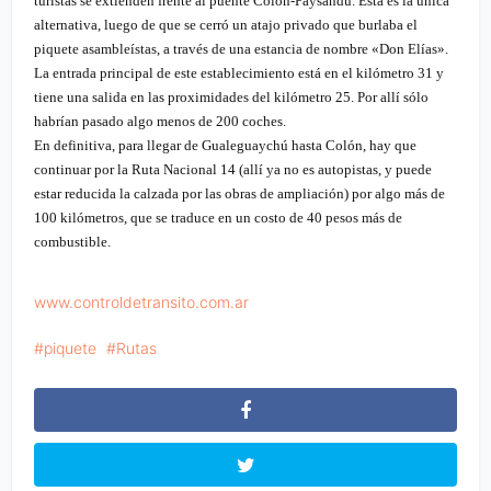
turistas se extienden frente al puente Colón-Paysandú. Ésta es la única
alternativa, luego de que se cerró un atajo privado que burlaba el
piquete asambleístas, a través de una estancia de nombre «Don Elías».
La entrada principal de este establecimiento está en el kilómetro 31 y
tiene una salida en las proximidades del kilómetro 25. Por allí sólo
habrían pasado algo menos de 200 coches.
En definitiva, para llegar de Gualeguaychú hasta Colón, hay que
continuar por la Ruta Nacional 14 (allí ya no es autopistas, y puede
estar reducida la calzada por las obras de ampliación) por algo más de
100 kilómetros, que se traduce en un costo de 40 pesos más de
combustible.
www.controldetransito.com.ar
piquete
Rutas