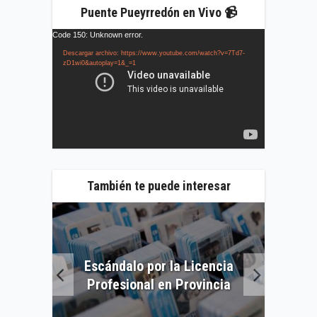
Puente Pueyrredón en Vivo 📹
Reproductor
Code 150: Unknown error.
de
Descargar archivo: https://www.youtube.com/watch?v=7Td7-
vídeo
zD1wi0&autoplay=1&_=1
También te puede interesar
Escándalo por la Licencia
gentino
10°
Profesional en Provincia