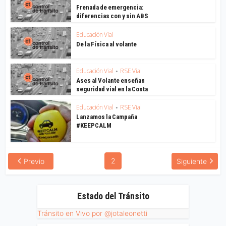
Frenada de emergencia:
diferencias con y sin ABS
Educación Vial
De la Física al volante
Educación Vial
RSE Vial
•
Ases al Volante enseñan
seguridad vial en la Costa
Educación Vial
RSE Vial
•
Lanzamos la Campaña
#KEEPCALM
2
Previo
Siguiente
Estado del Tránsito
Tránsito en Vivo por @jotaleonetti