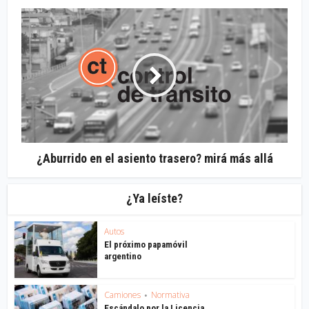
¿Aburrido en el asiento trasero? mirá más allá
¿Ya leíste?
Autos
El próximo papamóvil
argentino
Camiones
Normativa
•
Escándalo por la Licencia