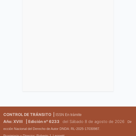
CONTROL DE TRÁNSITO |
ISSN En trámite
Año: XVIII
| Edición n° 6233
del Sábado 8 de agosto de 2026
Dir
ección Nacional del Derecho de Autor DNDA: RL-2025-17030987.
Propietario y Director: Roberto J. Leonetti