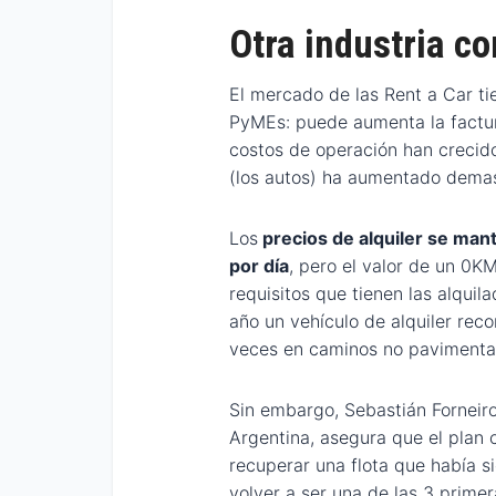
Otra industria c
El mercado de las Rent a Car t
PyMEs: puede aumenta la factur
costos de operación han crecid
(los autos) ha aumentado demas
Los
precios de alquiler se ma
por día
, pero el valor de un 0K
requisitos que tienen las alquil
año un vehículo de alquiler rec
veces en caminos no pavimenta
Sin embargo, Sebastián Forneir
Argentina, asegura que el plan c
recuperar una flota que había 
volver a ser una de las 3 primer