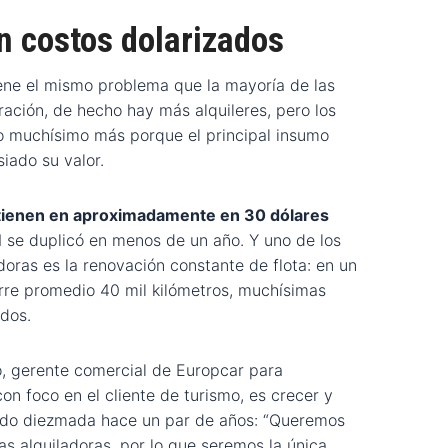
on costos dolarizados
iene el mismo problema que la mayoría de las
ación, de hecho hay más alquileres, pero los
o muchísimo más porque el principal insumo
iado su valor.
ntienen en aproximadamente en 30 dólares
M se duplicó en menos de un año. Y uno de los
adoras es la renovación constante de flota: en un
orre promedio 40 mil kilómetros, muchísimas
dos.
o, gerente comercial de Europcar para
on foco en el cliente de turismo, es crecer y
sido diezmada hace un par de años: “Queremos
as alquiladoras, por lo que seremos la única