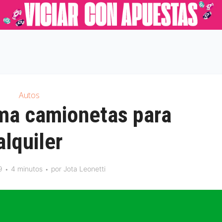
Autos
ma camionetas para
alquiler
9
4 minutos
por
Jota Leonetti