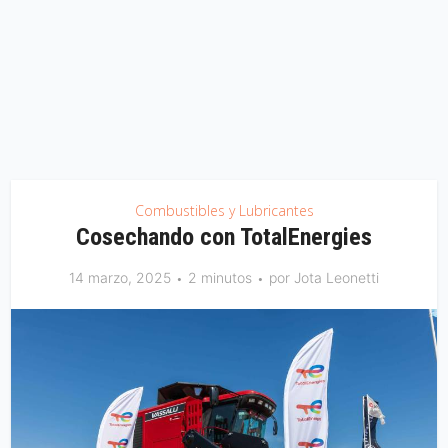
Combustibles y Lubricantes
Cosechando con TotalEnergies
14 marzo, 2025
2 minutos
por
Jota Leonetti