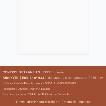
CONTROL DE TRÁNSITO |
ISSN En trámite
Año: XVIII
| Edición n° 6231
del Jueves 6 de agosto de 2026
Dire
cción Nacional del Derecho de Autor DNDA: RL-2025-17030987.
Propietario y Director: Roberto J. Leonetti
Dirección: Libertador 7324 4° piso B, Ciudad de Buenos Aires.
Home
#PeriodistaDeTránsito
Estado del Tránsito